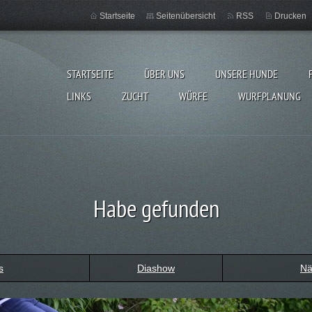
Startseite
Seitenübersicht
RSS
Drucken
STARTSEITE
ÜBER UNS
UNSERE HUNDE
LINKS
ZUCHT
WÜRFE
WURFPLANUNG
Habe gefunden
s
Diashow
Nä