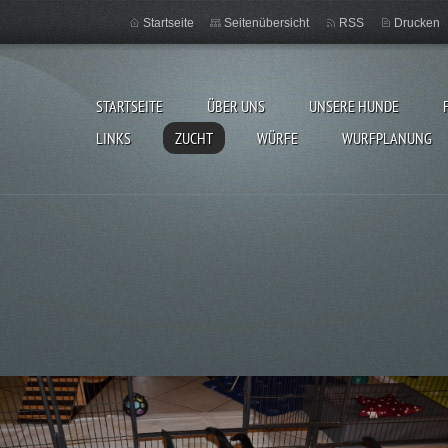
Startseite
Seitenübersicht
RSS
Drucken
STARTSEITE
ÜBER UNS
UNSERE HUNDE
LINKS
ZUCHT
WÜRFE
WURFPLANUNG