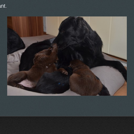
ant
.