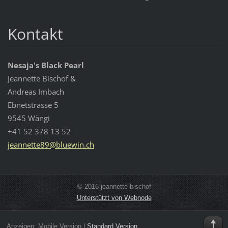
Kontakt
Nesaja's Black Pearl
Jeannette Bischof &
Andreas Imbach
Ebnetstrasse 5
9545 Wängi
+41 52 378 13 52
jeannett
e89@blue
win.ch
© 2016 jeannette bischof
Unterstützt von Webnode
Anzeigen:
Mobile Version
|
Standard Version