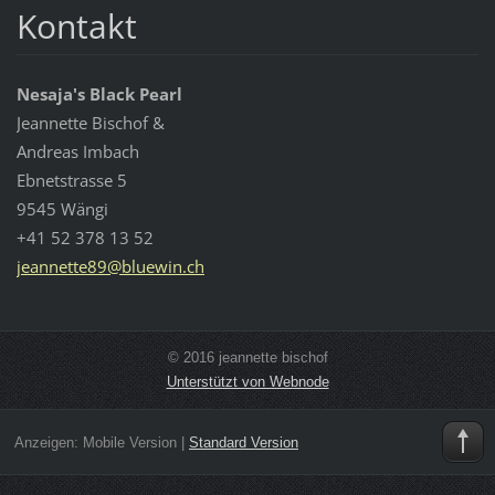
Kontakt
Nesaja's Black Pearl
Jeannette Bischof &
Andreas Imbach
Ebnetstrasse 5
9545 Wängi
+41 52 378 13 52
jeannett
e89@blue
win.ch
© 2016 jeannette bischof
Unterstützt von Webnode
Anzeigen:
Mobile Version
|
Standard Version