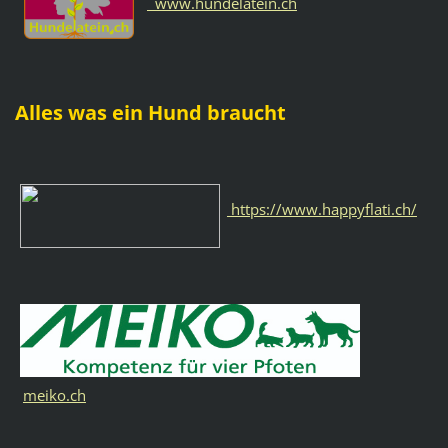
www.hundelatein.ch
Alles was ein Hund braucht
https://www.happyflati.ch/
meiko.ch